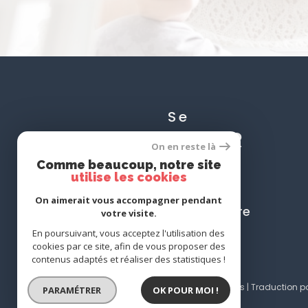
Se
CONNECTER
On en reste là
Comme beaucoup, notre site
utilise les cookies
On aimerait vous accompagner pendant
espace propriétaire
votre visite.
En poursuivant, vous acceptez l'utilisation des
cookies par ce site, afin de vous proposer des
contenus adaptés et réaliser des statistiques !
© 2026 | Tous droits réservés | Traduction 
PARAMÉTRER
OK POUR MOI !