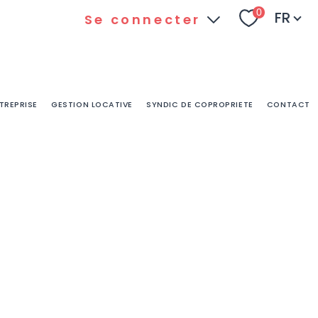
Langu
0
FR
Se connecter
Espace
Espace
client
ADBPLUS
TREPRISE
GESTION LOCATIVE
SYNDIC DE COPROPRIETE
CONTACT