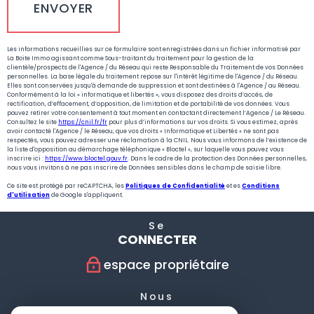
ENVOYER
Les informations recueillies sur ce formulaire sont enregistrées dans un fichier informatisé par
La Boite Immo agissant comme Sous-traitant du traitement pour la gestion de la
clientèle/prospects de l'Agence / du Réseau qui reste Responsable du Traitement de vos Données
personnelles. La base légale du traitement repose sur l'intérêt légitime de l'Agence / du Réseau.
Elles sont conservées jusqu'à demande de suppression et sont destinées à l'Agence / au Réseau.
Conformément à la loi « informatique et libertés », vous disposez des droits d’accès, de
rectification, d’effacement, d’opposition, de limitation et de portabilité de vos données. Vous
pouvez retirer votre consentement à tout moment en contactant directement l’Agence / Le Réseau.
Consultez le site
https://cnil.fr/fr
pour plus d’informations sur vos droits. Si vous estimez, après
avoir contacté l'Agence / le Réseau, que vos droits « Informatique et Libertés » ne sont pas
respectés, vous pouvez adresser une réclamation à la CNIL. Nous vous informons de l’existence de
la liste d'opposition au démarchage téléphonique « Bloctel », sur laquelle vous pouvez vous
inscrire ici :
https://www.bloctel.gouv.fr
. Dans le cadre de la protection des Données personnelles,
nous vous invitons à ne pas inscrire de Données sensibles dans le champ de saisie libre.
Ce site est protégé par reCAPTCHA, les
Politiques de Confidentialité
et es
Conditions
d'utilisation
de Google s'appliquent.
Se
CONNECTER
espace propriétaire
Nous
SUIVRE