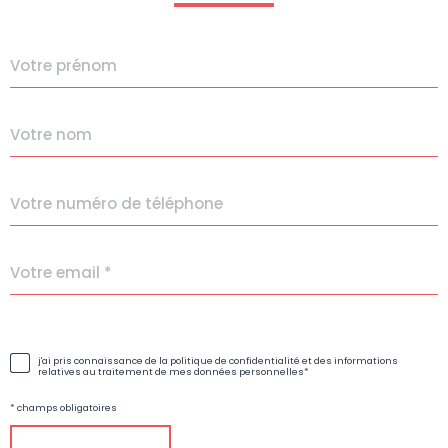
Prénom
Nom
Téléphone
TRAD_PAMPERO_adresseemail
*
dation
j'ai pris connaissance de la politique de confidentialité et des informations
relatives au traitement de mes données personnelles*
* champs obligatoires