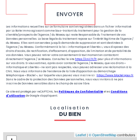
ENVOYER
Les informations recueillies sur ce formulaire sont enregistrées dans un fichier informatisé
par La Boite Immo agissant comme Sous-traitant du traitement pour la gestion de la
clientèle/prospects de l'Agence / du Réseau qui reste Responsable du Traitement de vos
Données personnelles. La base légale du traitement repose sur l'intérêt légitime de l'Agence /
du Réseau. Elles sont conservées jusqu'à demande de suppression et sont destinées à
l'Agence / au Réseau. Conformément à la loi « informatique et libertés », vous disposez des
droits d’accès, de rectification, d’effacement, d’opposition, de limitation et de portabilité de
vos données. Vous pouvez retirer votre consentement à tout moment en contactant
directement l’Agence / Le Réseau. Consultez le site
https://cnil.fr/fr
pour plus d’informations
sur vos droits. Si vous estimez, après avoir contacté l'Agence / le Réseau, que vos droits «
Informatique et Libertés » ne sont pas respectés, vous pouvez adresser une réclamation à la
CNIL. Nous vous informons de l’existence de la liste d'opposition au démarchage
téléphonique « Bloctel », sur laquelle vous pouvez vous inscrire ici :
https://www.bloctel.gouv.fr
.
Dans le cadre de la protection des Données personnelles, nous vous invitons à ne pas
inscrire de Données sensibles dans le champ de saisie libre.
Ce site est protégé par reCAPTCHA, les
Politiques de Confidentialité
et es
Conditions
d'utilisation
de Google s'appliquent.
Localisation
DU BIEN
Leaflet
|
© OpenStreetMap
contributors