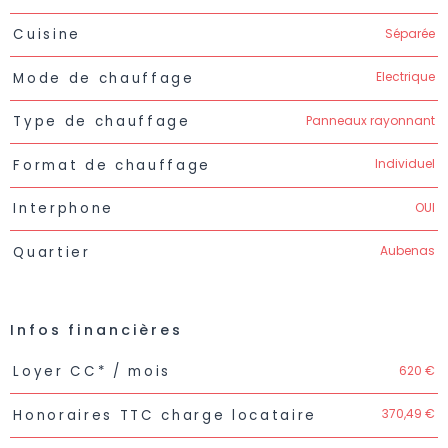
Séparée
Cuisine
Electrique
Mode de chauffage
Panneaux rayonnant
Type de chauffage
Individuel
Format de chauffage
OUI
Interphone
Aubenas
Quartier
Infos financières
Caractéristiques
Valeurs
620 €
Loyer CC* / mois
370,49 €
Honoraires TTC charge locataire