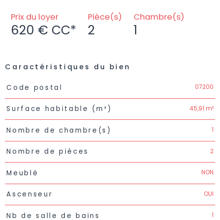
Prix du loyer
Pièce(s)
Chambre(s)
620 €
CC*
2
1
Caractéristiques du bien
Caractéristiques
Valeurs
07200
Code postal
45,91 m²
Surface habitable (m²)
1
Nombre de chambre(s)
2
Nombre de pièces
NON
Meublé
OUI
Ascenseur
1
Nb de salle de bains