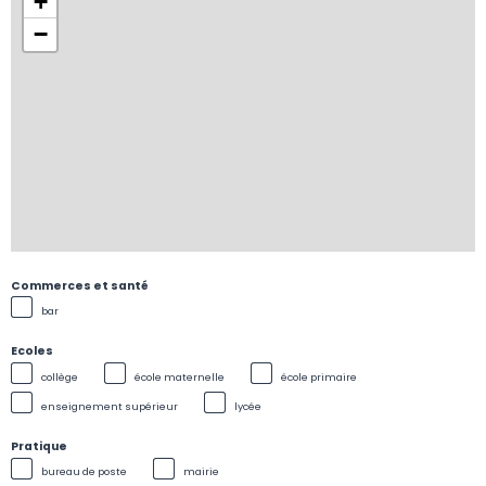
+
−
Commerces et santé
bar
Ecoles
collège
école maternelle
école primaire
enseignement supérieur
lycée
Pratique
bureau de poste
mairie