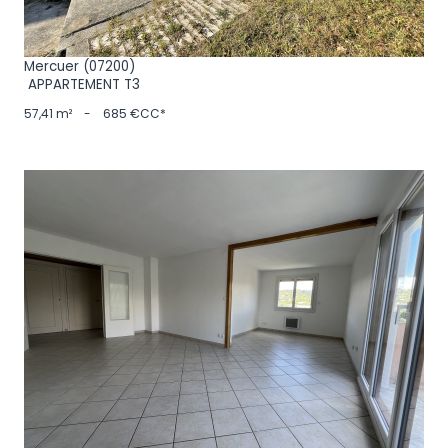
Mercuer (07200)
APPARTEMENT T3
57,41 m²
-
685 €
CC*
VOIR LE BIEN