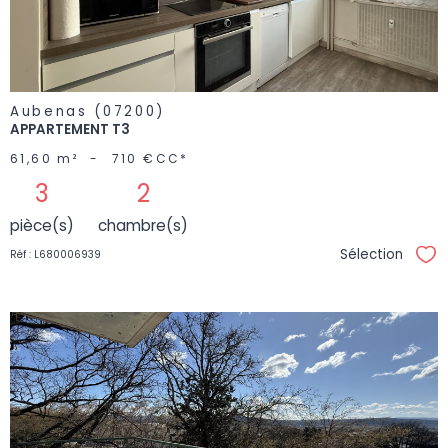
BIEN
Aubenas (07200)
APPARTEMENT T3
61,60 m²
-
710 €
CC*
3
2
pièce(s)
chambre(s)
Sélection
Réf : L680006939
Sél
VOIR LE