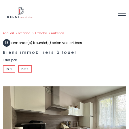
Accueil
Location
Ardeche
Aubenas
18
annonce(s) trouvée(s) selon vos critères
Biens immobiliers à louer
Trier par
Prix
Date
VOIR LE