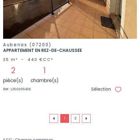
Aubenas (07200)
APPARTEMENT EN REZ-DE-CHAUSSEE
35 m²
-
440 €
CC*
2
1
pièce(s)
chambre(s)
Sélection
Réf : L350005436
Sélectionne
1
2
* CC : Charges comprises