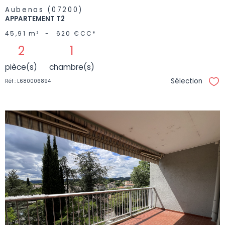
Aubenas (07200)
APPARTEMENT T2
45,91 m²
-
620 €
CC*
2
1
pièce(s)
chambre(s)
Sélection
Réf : L680006894
Sél
VOIR LE
BIEN