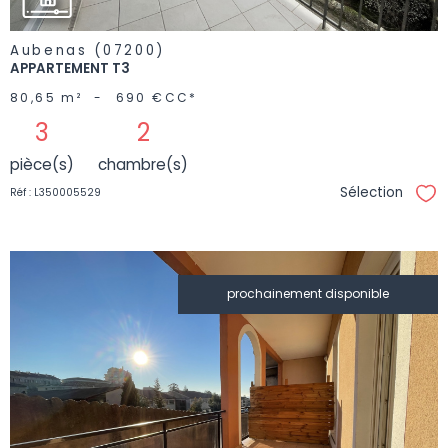
Aubenas (07200)
APPARTEMENT T3
80,65 m²
-
690 €
CC*
3
2
pièce(s)
chambre(s)
Sélection
Réf : L350005529
Sél
prochainement disponible
VOIR LE
BIEN