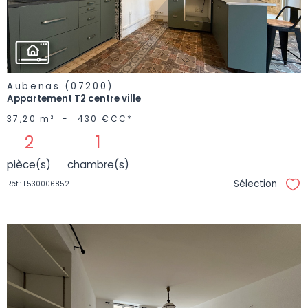
BIEN
Aubenas (07200)
Appartement T2 centre ville
37,20 m²
-
430 €
CC*
2
1
pièce(s)
chambre(s)
Sélection
Réf : L530006852
Sél