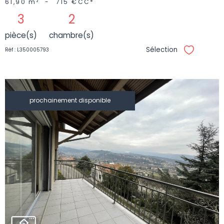
61,90 m²
-
715 €
CC*
3
2
pièce(s)
chambre(s)
Sélection
Réf : L350005793
Sélectionne
prochainement disponible
VOIR LE
BIEN