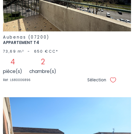
BIEN
Aubenas (07200)
APPARTEMENT T4
73,69 m²
-
650 €
CC*
4
2
pièce(s)
chambre(s)
Sélection
Réf : L680006896
Sélectionne