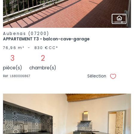
Aubenas (07200)
APPARTEMENT T3 - balcon-cave-garage
76,96 m²
-
830 €
CC*
3
2
pièce(s)
chambre(s)
Sélection
Réf : L680006867
Sélectionne
VOIR LE