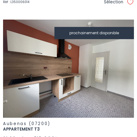
Sélection
Réf : L350006014
Sél
prochainement disponible
VOIR LE
BIEN
Aubenas (07200)
APPARTEMENT T3