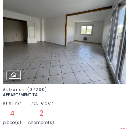
VOIR LE
BIEN
Aubenas (07200)
APPARTEMENT T4
81,01 m²
-
725 €
CC*
4
2
pièce(s)
chambre(s)