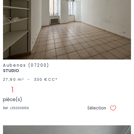
VOIR LE
BIEN
Aubenas (07200)
STUDIO
27,90 m²
-
330 €
CC*
1
pièce(s)
Sélection
Réf : L350006156
Sélectionne