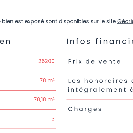
 bien est exposé sont disponibles sur le site
Géori
ien
Infos financi
26200
Caractéristiques
Valeur
Prix de vente
78 m²
Les honoraires
intégralement 
78,18 m²
Charges
3