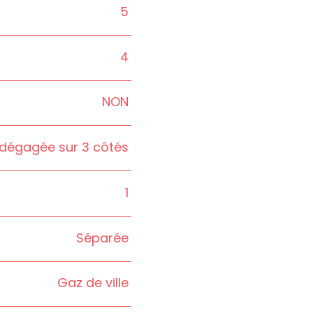
5
4
NON
dégagée sur 3 côtés
1
Séparée
Gaz de ville