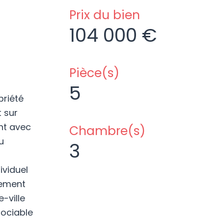
Prix du bien
104 000 €
Pièce(s)
5
priété
t sur
nt avec
Chambre(s)
u
3
ividuel
sement
-ville
gociable