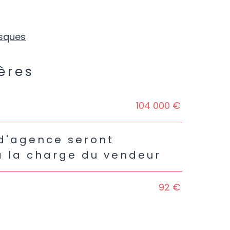
sques
ères
s
104 000 €
 d'agence seront
à la charge du vendeur
92 €