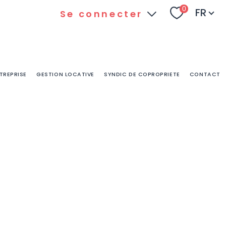
Langu
0
FR
Se connecter
Espace
Espace
client
ADBPLUS
TREPRISE
GESTION LOCATIVE
SYNDIC DE COPROPRIETE
CONTACT