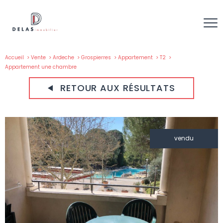
Accueil
Vente
Ardeche
Grospierres
Appartement
T2
Appartement une chambre
RETOUR AUX RÉSULTATS
vendu