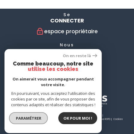
Se
CONNECTER
espace propriétaire
Nous
SUIVRE
On en reste là
Comme beaucoup, notre site
utilise les cookies
Nous
On aimerait vous accompagner pendant
ADHÉRONS
votre visite.
En poursuivant, vous acceptez l'utilisation des
cookies par ce site, afin de vous proposer des
contenus adaptés et réaliser des statistiques !
© 2026 | Tous droits réservés | Traduction powered by Google |
PARAMÉTRER
OK POUR MOI !
Nos honoraires
Plan du site
Mentions légales
Admin
Partenaires
Politique RGPD
Cookies