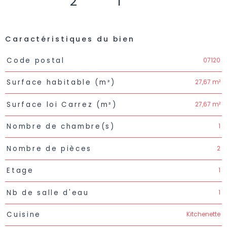
2
1
Caractéristiques du bien
Caractéristiques
Valeurs
07120
Code postal
27,67 m²
Surface habitable (m²)
27,67 m²
Surface loi Carrez (m²)
1
Nombre de chambre(s)
2
Nombre de pièces
1
Etage
1
Nb de salle d'eau
Kitchenette
Cuisine