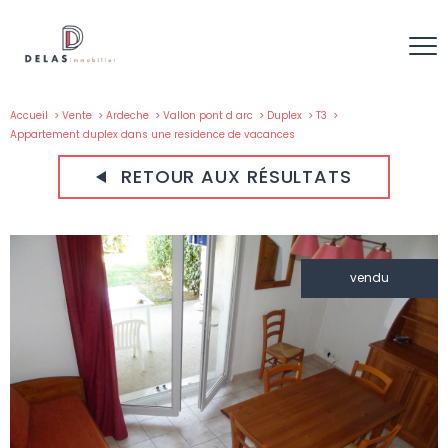
Accueil
Vente
Ardeche
Vallon pont d arc
Duplex
T3
Appartement duplex dans une residence de vacances
RETOUR AUX RÉSULTATS
vendu