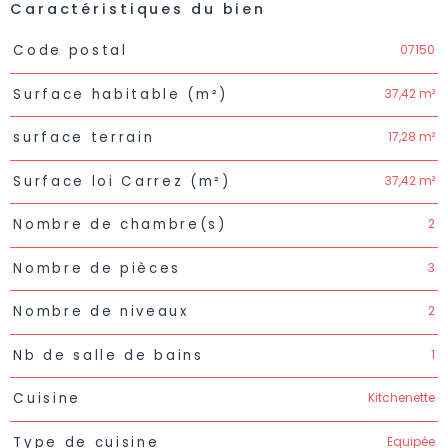
Caractéristiques du bien
Caractéristiques
Valeurs
07150
Code postal
37,42 m²
Surface habitable (m²)
17,28 m²
surface terrain
37,42 m²
Surface loi Carrez (m²)
2
Nombre de chambre(s)
3
Nombre de pièces
2
Nombre de niveaux
1
Nb de salle de bains
Kitchenette
Cuisine
Equipée
Type de cuisine