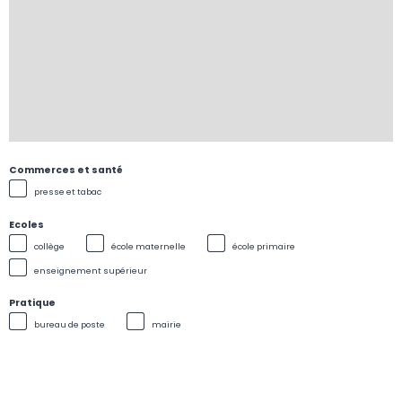
Commerces et santé
presse et tabac
Ecoles
collège
école maternelle
école primaire
enseignement supérieur
Pratique
bureau de poste
mairie