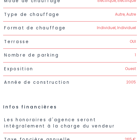
Electrique, Electrique
Mode de chauffage
Autre, Autre
Type de chauffage
Individuel, Individuel
Format de chauffage
OUI
Terrasse
1
Nombre de parking
Ouest
Exposition
2005
Année de construction
Infos financières
Caractéristiques
Valeurs
Les honoraires d'agence seront
intégralement à la charge du vendeur
265 €
Taxe foncière annuelle