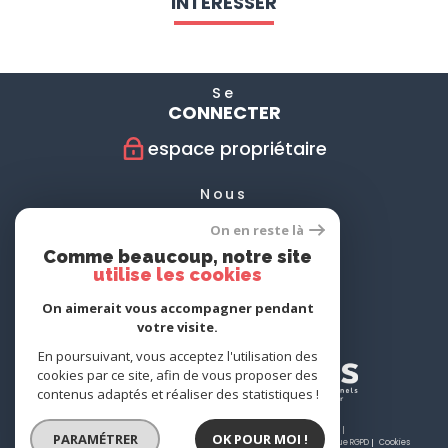
INTÉRESSER
Se
CONNECTER
espace propriétaire
Nous
SUIVRE
On en reste là
Comme beaucoup, notre site
utilise les cookies
Nous
On aimerait vous accompagner pendant
ADHÉRONS
votre visite.
En poursuivant, vous acceptez l'utilisation des
cookies par ce site, afin de vous proposer des
contenus adaptés et réaliser des statistiques !
© 2026 | Tous droits réservés | Traduction powered by Google |
PARAMÉTRER
OK POUR MOI !
Nos honoraires
Plan du site
Mentions légales
Admin
Partenaires
Politique RGPD
Cookies