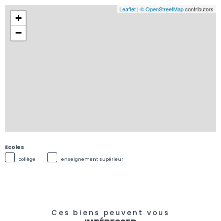
Leaflet
|
© OpenStreetMap
contributors
+
−
Ecoles
collège
enseignement supérieur
Ces biens peuvent vous