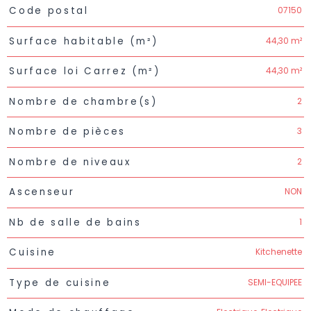
Caractéristiques
Valeurs
07150
Code postal
44,30 m²
Surface habitable (m²)
44,30 m²
Surface loi Carrez (m²)
2
Nombre de chambre(s)
3
Nombre de pièces
2
Nombre de niveaux
NON
Ascenseur
1
Nb de salle de bains
Kitchenette
Cuisine
SEMI-EQUIPEE
Type de cuisine