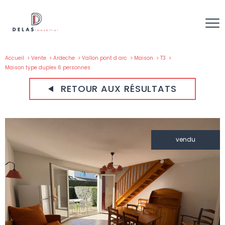
Accueil
Vente
Ardeche
Vallon pont d arc
Maison
T3
Maison type duplex 6 personnes
RETOUR AUX RÉSULTATS
vendu