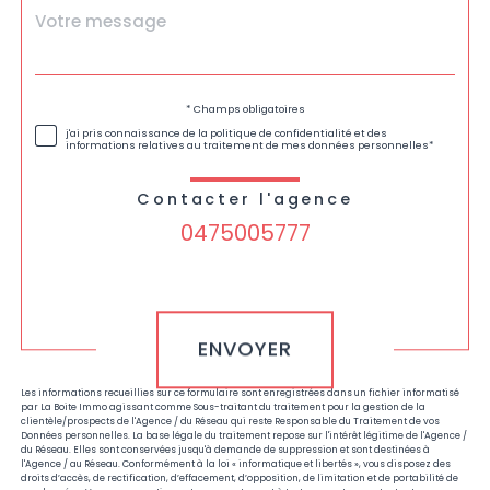
Message
Fieldset
*
par
défaut
Validation
* Champs obligatoires
j'ai pris connaissance de la politique de confidentialité et des
informations relatives au traitement de mes données personnelles*
Contacter l'agence
0475005777
Validation
ENVOYER
Les informations recueillies sur ce formulaire sont enregistrées dans un fichier informatisé
par La Boite Immo agissant comme Sous-traitant du traitement pour la gestion de la
clientèle/prospects de l'Agence / du Réseau qui reste Responsable du Traitement de vos
Données personnelles. La base légale du traitement repose sur l'intérêt légitime de l'Agence /
du Réseau. Elles sont conservées jusqu'à demande de suppression et sont destinées à
l'Agence / au Réseau. Conformément à la loi « informatique et libertés », vous disposez des
droits d’accès, de rectification, d’effacement, d’opposition, de limitation et de portabilité de