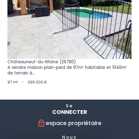
VOIR LE BIEN
Châteauneuf-du-Rhône (26780)
A vendre maison plain-pied de 97m² habitable et 1040m²
de terrain à...
97 m²
-
299 000 €
Se
CONNECTER
espace propriétaire
Nous