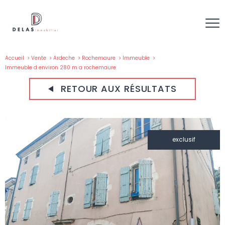
Accueil
Vente
Ardeche
Rochemaure
Immeuble
Immeuble d environ 280 m a rochemaure
RETOUR AUX RÉSULTATS
exclusif