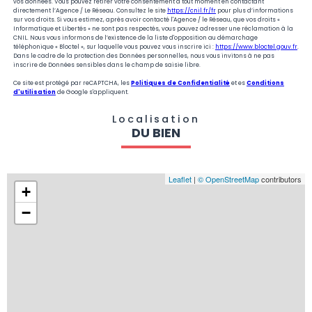
vos données. Vous pouvez retirer votre consentement à tout moment en contactant
directement l’Agence / Le Réseau. Consultez le site
https://cnil.fr/fr
pour plus d’informations
sur vos droits. Si vous estimez, après avoir contacté l'Agence / le Réseau, que vos droits «
Informatique et Libertés » ne sont pas respectés, vous pouvez adresser une réclamation à la
CNIL. Nous vous informons de l’existence de la liste d'opposition au démarchage
téléphonique « Bloctel », sur laquelle vous pouvez vous inscrire ici :
https://www.bloctel.gouv.fr
.
Dans le cadre de la protection des Données personnelles, nous vous invitons à ne pas
inscrire de Données sensibles dans le champ de saisie libre.
Ce site est protégé par reCAPTCHA, les
Politiques de Confidentialité
et es
Conditions
d'utilisation
de Google s'appliquent.
Localisation
DU BIEN
Leaflet
|
© OpenStreetMap
contributors
+
−