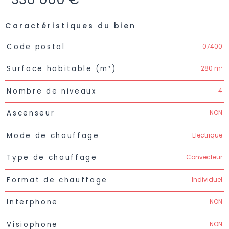
Caractéristiques du bien
Caractéristiques
Valeurs
07400
Code postal
280 m²
Surface habitable (m²)
4
Nombre de niveaux
NON
Ascenseur
Electrique
Mode de chauffage
Convecteur
Type de chauffage
Individuel
Format de chauffage
NON
Interphone
NON
Visiophone