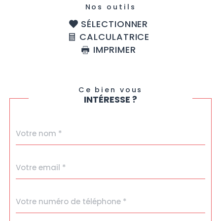
Nos outils
SÉLECTIONNER
CALCULATRICE
IMPRIMER
Ce bien vous
INTÉRESSE ?
Nom
Fieldset
*
par
défaut
email
*
Téléphone
*