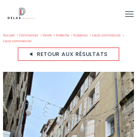
Accueil
Commerces
Vente
Ardeche
Aubenas
Local commercial
Local commercial
RETOUR AUX RÉSULTATS