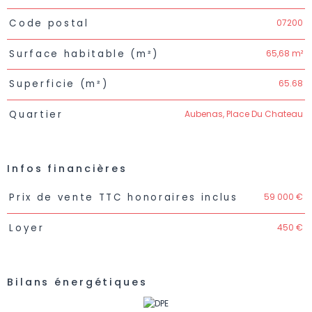
07200
Code postal
65,68 m²
Surface habitable (m²)
65.68
Superficie (m²)
Aubenas, Place Du Chateau
Quartier
Infos financières
Caractéristiques
Valeurs
59 000 €
Prix de vente TTC honoraires inclus
450 €
Loyer
Bilans énergétiques