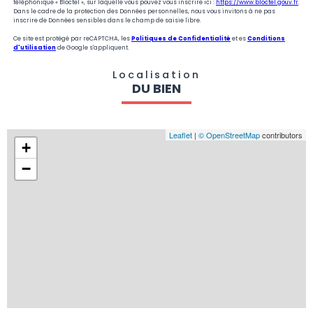
téléphonique « Bloctel », sur laquelle vous pouvez vous inscrire ici :
https://www.bloctel.gouv.fr
.
Dans le cadre de la protection des Données personnelles, nous vous invitons à ne pas
inscrire de Données sensibles dans le champ de saisie libre.
Ce site est protégé par reCAPTCHA, les
Politiques de Confidentialité
et es
Conditions
d'utilisation
de Google s'appliquent.
Localisation
DU BIEN
Leaflet
|
© OpenStreetMap
contributors
+
−