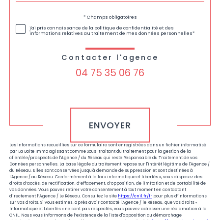
Validation
* Champs obligatoires
j'ai pris connaissance de la politique de confidentialité et des
informations relatives au traitement de mes données personnelles*
Contacter l'agence
04 75 35 06 76
Validation
ENVOYER
Les informations recueillies sur ce formulaire sont enregistrées dans un fichier informatisé
par La Boite Immo agissant comme Sous-traitant du traitement pour la gestion de la
clientèle/prospects de l'Agence / du Réseau qui reste Responsable du Traitement de vos
Données personnelles. La base légale du traitement repose sur l'intérêt légitime de l'Agence /
du Réseau. Elles sont conservées jusqu'à demande de suppression et sont destinées à
l'Agence / au Réseau. Conformément à la loi « informatique et libertés », vous disposez des
droits d’accès, de rectification, d’effacement, d’opposition, de limitation et de portabilité de
vos données. Vous pouvez retirer votre consentement à tout moment en contactant
directement l’Agence / Le Réseau. Consultez le site
https://cnil.fr/fr
pour plus d’informations
sur vos droits. Si vous estimez, après avoir contacté l'Agence / le Réseau, que vos droits «
Informatique et Libertés » ne sont pas respectés, vous pouvez adresser une réclamation à la
CNIL. Nous vous informons de l’existence de la liste d'opposition au démarchage