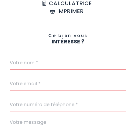
CALCULATRICE
IMPRIMER
Ce bien vous
INTÉRESSE ?
Nom
Fieldset
*
par
défaut
email
*
Téléphone
*
Message
Fieldset
*
par
défaut