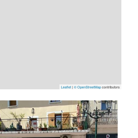
Leaflet
|
© OpenStreetMap
contributors