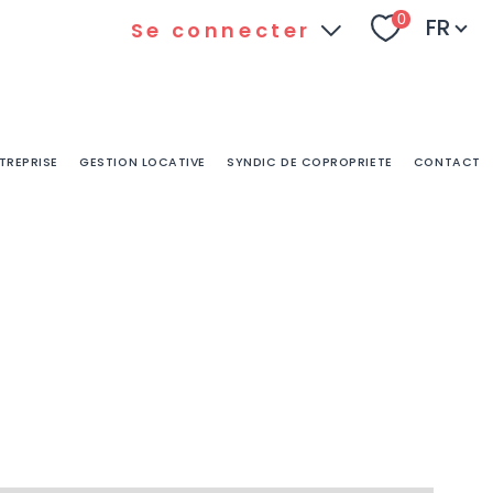
Langu
0
FR
Se connecter
Espace
Espace
client
ADBPLUS
TREPRISE
GESTION LOCATIVE
SYNDIC DE COPROPRIETE
CONTACT