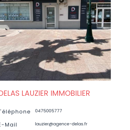
VOIR L'AGENCE
DELAS LAUZIER IMMOBILIER
0475005777
Téléphone
lauzier@agence-delas.fr
E-Mail